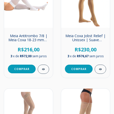
Meia Antitrombo 7/8 |
Meia Coxa Jobst Relief |
Meia Coxa 18-23 mmHg
Unissex | Suave
| Esterilizada | Sigvaris
Compressão | 15-20
mmHg
R$216,00
R$230,00
3
x de
R$72,00
sem juros
3
x de
R$76,67
sem juros
COMPRAR
COMPRAR