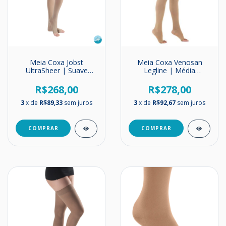
Meia Coxa Jobst
Meia Coxa Venosan
UltraSheer | Suave
Legline | Média
Compressão | 15-
Compressão | 20-
20mmHg
30mmHg
R$268,00
R$278,00
3
x de
R$89,33
sem juros
3
x de
R$92,67
sem juros
COMPRAR
COMPRAR