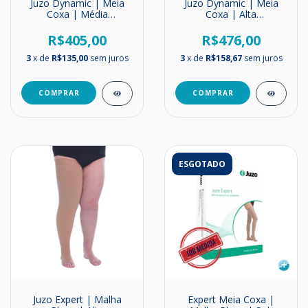
Juzo Dynamic | Meia
Juzo Dynamic | Meia
Coxa | Média
Coxa | Alta
Compressão | 20-
Compressão | 30-40
30mmHg
mmHg
R$405,00
R$476,00
3
x de
R$135,00
sem juros
3
x de
R$158,67
sem juros
COMPRAR
COMPRAR
ESGOTADO
Juzo Expert | Malha
Expert Meia Coxa |