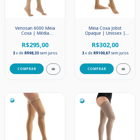
Venosan 6000 Meia
Meia Coxa Jobst
Coxa | Média
Opaque | Unissex |
Compressão | 20-
Suave Compressão |
30mmHg
15-20mmHg
R$295,00
R$302,00
3
x de
R$98,33
sem juros
3
x de
R$100,67
sem juros
COMPRAR
COMPRAR