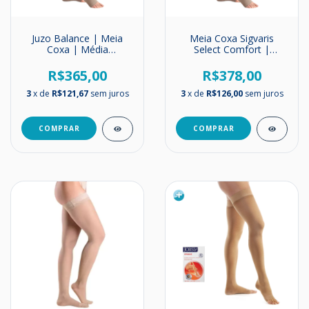
Juzo Balance | Meia
Meia Coxa Sigvaris
Coxa | Média
Select Comfort |
Compressão | 20-30
Unissex | Média
mmHg
Compressão | 20-
R$365,00
R$378,00
30mmHg
3
x de
R$121,67
sem juros
3
x de
R$126,00
sem juros
COMPRAR
COMPRAR