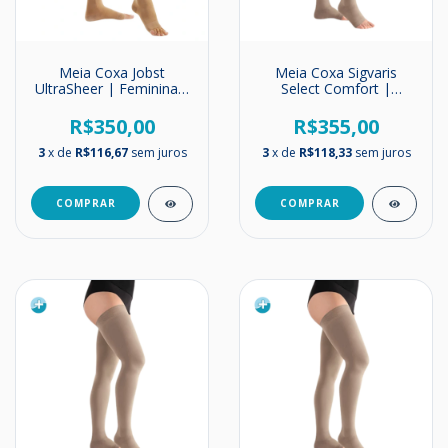
Meia Coxa Jobst
Meia Coxa Sigvaris
UltraSheer | Feminina |
Select Comfort |
Média Compressão |
Unissex | Suave
20-30mmHg
Compressão | 15-20
R$350,00
R$355,00
mmHg
3
x de
R$116,67
sem juros
3
x de
R$118,33
sem juros
COMPRAR
COMPRAR