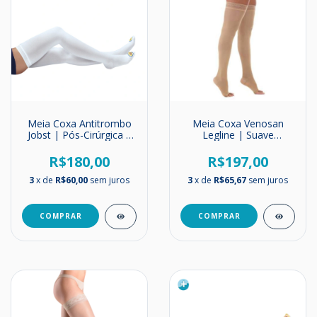
Meia Coxa Antitrombo
Meia Coxa Venosan
Jobst | Pós-Cirúrgica |
Legline | Suave
Compressão 18mmHg
Compressão | 15-
23mmHg
R$180,00
R$197,00
3
x de
R$60,00
sem juros
3
x de
R$65,67
sem juros
COMPRAR
COMPRAR