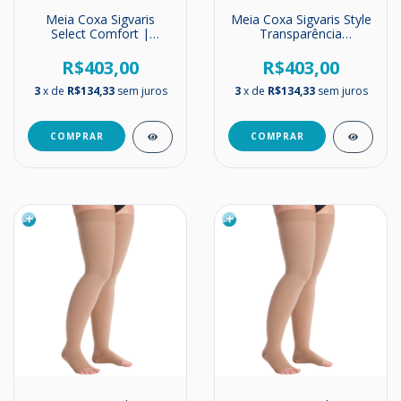
Meia Coxa Sigvaris
Meia Coxa Sigvaris Style
Select Comfort |
Transparência
Unissex | Alta
EverSheer | Média
Compressão | 30-40
Compressão | 20-
R$403,00
R$403,00
mmHg
30mmHg (Tons Nude)
3
x de
R$134,33
sem juros
3
x de
R$134,33
sem juros
COMPRAR
COMPRAR