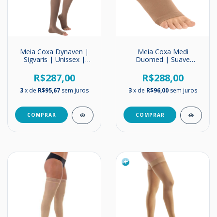
Meia Coxa Dynaven |
Meia Coxa Medi
Sigvaris | Unissex |
Duomed | Suave
Média Compressão |
Compressão | 18-
20-30mmHg
21mmHg
R$287,00
R$288,00
3
x de
R$95,67
sem juros
3
x de
R$96,00
sem juros
COMPRAR
COMPRAR