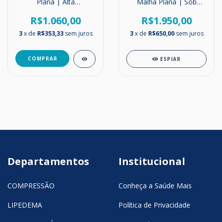
Plana | Alta
Malha Plana | Sob
Compressão | Meia
Medida | Alta
Coxa | 30-40 mmHg
Compressão| 30-40
R$1.060,00
R$1.950,00
mmHg
3
x de
R$353,33
sem juros
3
x de
R$650,00
sem juros
COMPRAR
ESPIAR
Departamentos
Institucional
COMPRESSÃO
Conheça a Saúde Mais
LIPEDEMA
Política de Privacidade