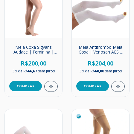
Meia Coxa Sigvaris
Meia Antitrombo Meia
Audace | Feminina |
Coxa | Venosan AES |
Suave Compressão |
Compressão 18mmHg
15-20mmHg
R$200,00
R$204,00
3
x de
R$66,67
sem juros
3
x de
R$68,00
sem juros
COMPRAR
COMPRAR