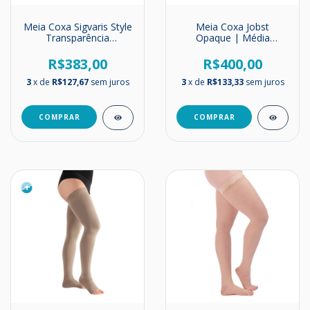
Meia Coxa Sigvaris Style
Meia Coxa Jobst
Transparência
Opaque | Média
EverSheer | Média
Compressão | 20-
Compressão | 20-
30mmHg (NOVA)
R$383,00
R$400,00
30mmHg
3
x de
R$127,67
sem juros
3
x de
R$133,33
sem juros
COMPRAR
COMPRAR