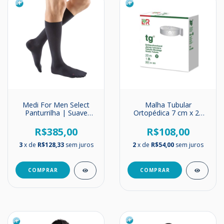
Medi For Men Select
Malha Tubular
Panturrilha | Suave
Ortopédica 7 cm x 20
Compressão | 15-20
metros
mmHg
R$385,00
R$108,00
3
x de
R$128,33
sem juros
2
x de
R$54,00
sem juros
COMPRAR