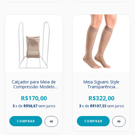
Calçador para Meia de
Meia Sigvaris Style
Compressão Modelo
Transparência
Panturrilha e Meia Coxa
EverSheer Panturrilha |
| Sigvaris
Média Compressão |
R$170,00
R$322,00
20-30mmHg
3
x de
R$56,67
sem juros
3
x de
R$107,33
sem juros
COMPRAR