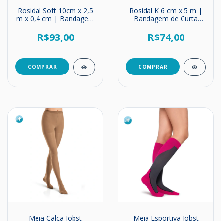
Rosidal Soft 10cm x 2,5
Rosidal K 6 cm x 5 m |
m x 0,4 cm | Bandagem
Bandagem de Curta
de Espuma de
Elasticidade | Alta
Poliuretano
Compressão
R$93,00
R$74,00
Meia Calça Jobst
Meia Esportiva Jobst