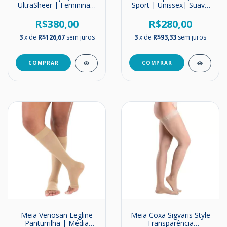
UltraSheer | Feminina |
Sport | Unissex| Suave
Média Compressão |
Compressão | 15-20
20-30 mmHg
mmHg
R$380,00
R$280,00
3
x de
R$126,67
sem juros
3
x de
R$93,33
sem juros
COMPRAR
COMPRAR
Meia Venosan Legline
Meia Coxa Sigvaris Style
Panturrilha | Média
Transparência