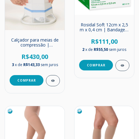
Rosidal Soft 12cm x 2,5
m x 0,4 cm | Bandagem
de Espuma de
Poliuretano
Calçador para meias de
R$111,00
compressão |
2
x de
R$55,50
sem juros
Profissional
R$430,00
3
x de
R$143,33
sem juros