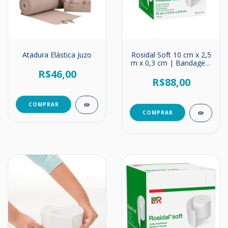
Atadura Elástica Juzo
Rosidal Soft 10 cm x 2,5
m x 0,3 cm | Bandagem
de Espuma de
R$46,00
Poliuretano
R$88,00
COMPRAR