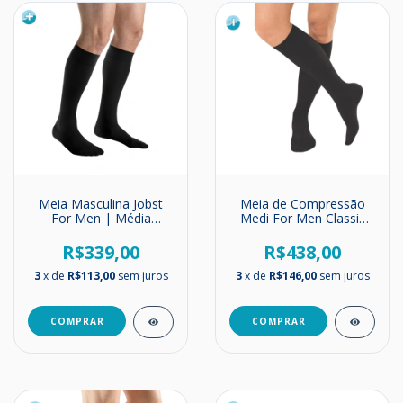
Meia Masculina Jobst
Meia de Compressão
For Men | Média
Medi For Men Classic
Compressão | 20-
Panturrilha | 20-30
30mmHg | Até o joelho
mmHg | Até o joelho
R$339,00
R$438,00
3
x de
R$113,00
sem juros
3
x de
R$146,00
sem juros
COMPRAR
COMPRAR