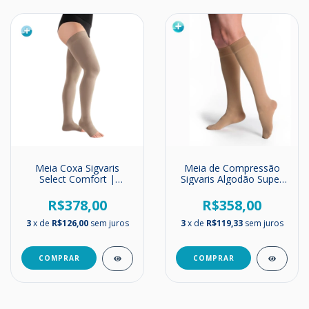
Meia Coxa Sigvaris
Meia de Compressão
Select Comfort |
Sigvaris Algodão Super
Unissex | Média
Tech | 20-30 mmHg |
Compressão | 20-
Até o Joelho
R$378,00
R$358,00
30mmHg
3
x de
R$126,00
sem juros
3
x de
R$119,33
sem juros
COMPRAR
COMPRAR