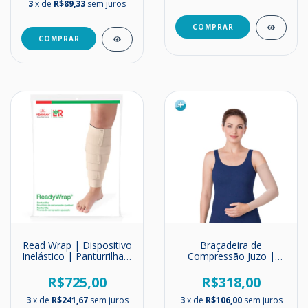
3
x de
R$89,33
sem juros
COMPRAR
Read Wrap | Dispositivo
Braçadeira de
Inelástico | Panturrilha |
Compressão Juzo |
Venosan
Média Compressão |
20-30 mmHg
R$725,00
R$318,00
3
x de
R$241,67
sem juros
3
x de
R$106,00
sem juros