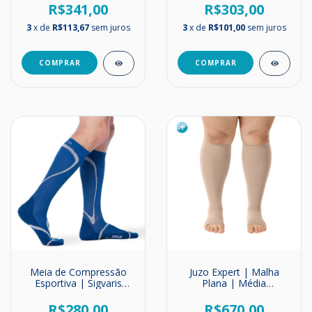
Média Compressão |
Média Compressão |
R$341,00
R$303,00
20-30mmHg (Tons
20-30mmHg
Nude)
3
x de
R$113,67
sem juros
3
x de
R$101,00
sem juros
COMPRAR
COMPRAR
Meia de Compressão
Juzo Expert | Malha
Esportiva | Sigvaris
Plana | Média
Performance | 20-30
Compressão |
mmHg
Panturrilha | 20-30
R$280,00
R$670,00