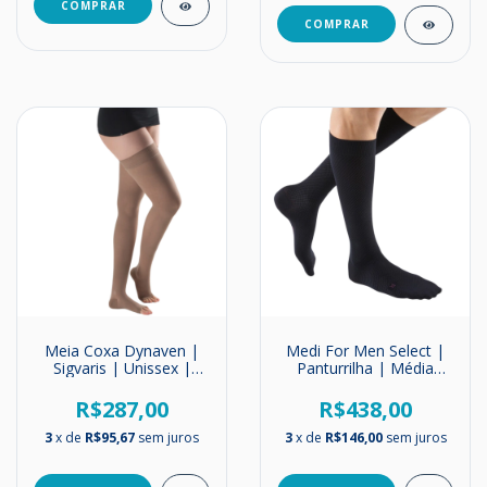
COMPRAR
Meia Coxa Dynaven |
Medi For Men Select |
Sigvaris | Unissex |
Panturrilha | Média
Média Compressão |
Compressão | 20-30
20-30mmHg
mmHg
R$287,00
R$438,00
3
x de
R$95,67
sem juros
3
x de
R$146,00
sem juros