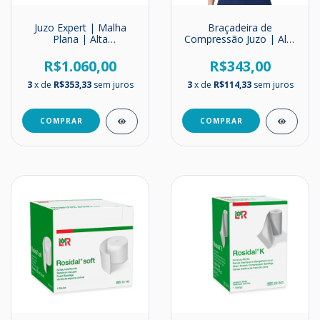
Juzo Expert | Malha
Braçadeira de
Plana | Alta
Compressão Juzo | Alta
Compressão | Meia
Compressão | 30-40
Coxa | 30-40 mmHg
mmHg
R$1.060,00
R$343,00
3
x de
R$353,33
sem juros
3
x de
R$114,33
sem juros
COMPRAR
COMPRAR