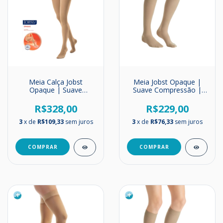
Meia Calça Jobst
Meia Jobst Opaque |
Opaque | Suave
Suave Compressão |
Compressão | 15-
15-20 mmHg | Até o
20mmHg
Joelho (NOVA)
R$328,00
R$229,00
3
x de
R$109,33
sem juros
3
x de
R$76,33
sem juros
COMPRAR
COMPRAR