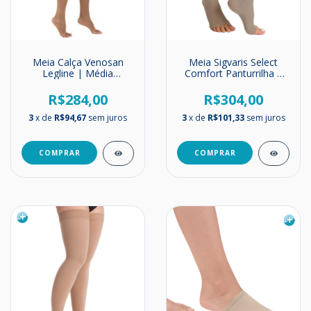
Meia Calça Venosan
Meia Sigvaris Select
Legline | Média
Comfort Panturrilha |
Compressão | 20-
Unissex | Média
30mmHg
Compressão | 20-
R$284,00
R$304,00
30mmHg
3
x de
R$94,67
sem juros
3
x de
R$101,33
sem juros
COMPRAR
COMPRAR