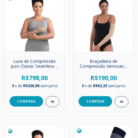
Luva de Compressão
Braçadeira de
Juzo Classic Seamless |
Compressão Venosan |
Com Dedos | Malha
Ultraline | Sem Polegar
Plana | 30-40 mmHg
| Alta Compressão |
R$798,00
R$190,00
30-40 mmHg
3
x de
R$266,00
sem juros
3
x de
R$63,33
sem juros
COMPRAR
COMPRAR