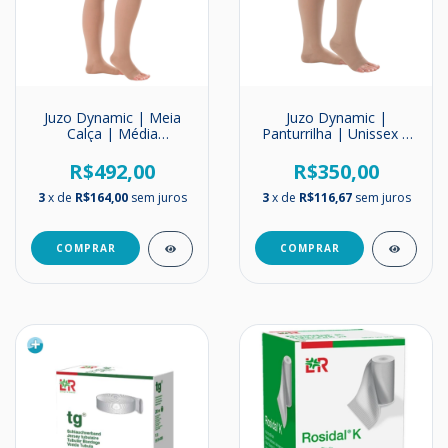
Juzo Dynamic | Meia
Juzo Dynamic |
Calça | Média
Panturrilha | Unissex |
Compressão | 20-
Média Compressão |
30mmHg
20-30mmHg
R$492,00
R$350,00
3
x de
R$164,00
sem juros
3
x de
R$116,67
sem juros
COMPRAR
COMPRAR