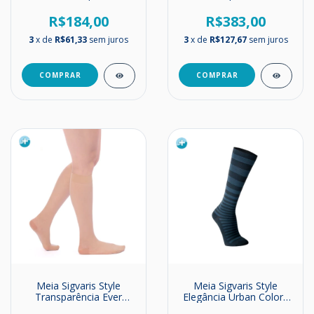
Compressão | 20-
EverSheer | Média
30mmHg
Compressão | 20-
R$184,00
R$383,00
30mmHg
3
x de
R$61,33
sem juros
3
x de
R$127,67
sem juros
COMPRAR
COMPRAR
Meia Sigvaris Style
Meia Sigvaris Style
Transparência Ever
Elegância Urban Colors
Sheer Panturrilha |
Masculina Panturrilha |