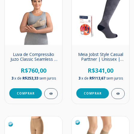
Luva de Compressão
Meia Jobst Style Casual
Juzo Classic Seamless |
Parttner | Unissex |
Com Dedos | Malha
Média Compressão |
Plana | 20-30mmHg
20-30 mmHg | Até o
R$760,00
R$341,00
Joelho
3
x de
R$253,33
sem juros
3
x de
R$113,67
sem juros
COMPRAR
COMPRAR