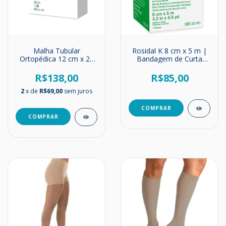
Malha Tubular
Rosidal K 8 cm x 5 m |
Ortopédica 12 cm x 20
Bandagem de Curta
metros
Elasticidade | Alta
Compressão
R$138,00
R$85,00
2
x de
R$69,00
sem juros