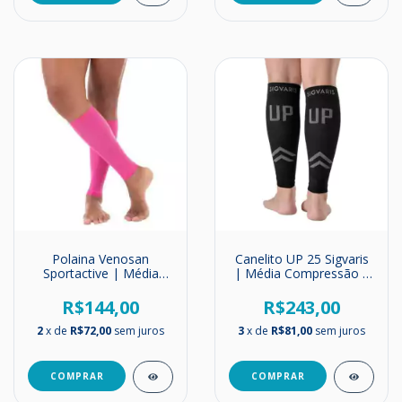
Polaina Venosan
Canelito UP 25 Sigvaris
Sportactive | Média
| Média Compressão |
Compressão | 20-30
20-30mmHg
mmHg
R$144,00
R$243,00
2
x de
R$72,00
sem juros
3
x de
R$81,00
sem juros
COMPRAR
COMPRAR