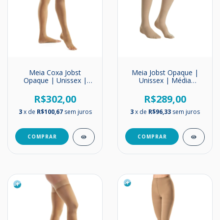
Meia Coxa Jobst
Meia Jobst Opaque |
Opaque | Unissex |
Unissex | Média
Suave Compressão |
Compressão | 20-
15-20mmHg
30mmHg | Até o Joelho
R$302,00
R$289,00
3
x de
R$100,67
sem juros
3
x de
R$96,33
sem juros
COMPRAR
COMPRAR