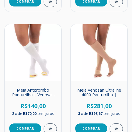
COMPRAR
COMPRAR
Meia Antitrombo
Meia Venosan Ultraline
Panturrilha | Venosan
4000 Panturrilha |
AES | Compressão 18-
Média Compressão |
23 mmHg
20-30mmHg
R$140,00
R$281,00
2
x de
R$70,00
sem juros
3
x de
R$93,67
sem juros
COMPRAR
COMPRAR