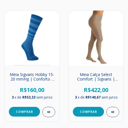
Meia Sigvaris Hobby 15-
Meia Calça Select
20 mmHg | Conforto e
Comfort | Sigvaris |
Circulação
Unissex| Média
Compressão | 20-
R$160,00
R$422,00
30mmHg
3
x de
R$53,33
sem juros
3
x de
R$140,67
sem juros
COMPRAR
COMPRAR