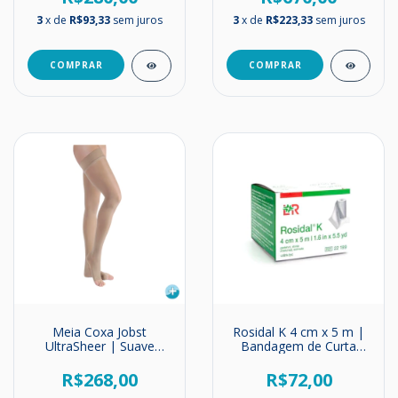
mmHg
3
x de
R$93,33
sem juros
3
x de
R$223,33
sem juros
COMPRAR
COMPRAR
Meia Coxa Jobst
Rosidal K 4 cm x 5 m |
UltraSheer | Suave
Bandagem de Curta
Compressão | 15-
Elasticidade | Alta
20mmHg
Compressão
R$268,00
R$72,00