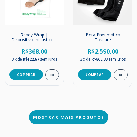
Ready Wrap |
Bota Pneumática
Dispositivo Inelástico |
Tovcare
Pé SL
R$368,00
R$2.590,00
3
x de
R$122,67
sem juros
3
x de
R$863,33
sem juros
COMPRAR
MOSTRAR MAIS PRODUTOS