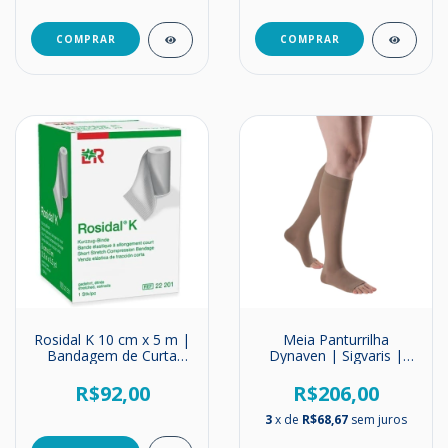
COMPRAR
COMPRAR
Rosidal K 10 cm x 5 m |
Meia Panturrilha
Bandagem de Curta
Dynaven | Sigvaris |
Elasticidade | Alta
Unissex | Média
Compressão
Compressão | 20-
R$92,00
R$206,00
30mmHg
3
x de
R$68,67
sem juros