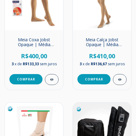
Meia Coxa Jobst
Meia Calça Jobst
Opaque | Média
Opaque | Média
Compressão | 20-
Compressão | 20-30
30mmHg (NOVA)
mmHg
R$400,00
R$410,00
3
x de
R$133,33
sem juros
3
x de
R$136,67
sem juros
COMPRAR
COMPRAR