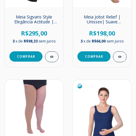
Meia Sigvaris Style
Meia Jobst Relief |
Elegância Actitude |
Unissex| Suave
Panturrilha | Masculina
Compressão | 15-20
| Média Compressão |
mmHg | Até o Joelho
R$295,00
R$198,00
20-30 mmHg
3
x de
R$98,33
sem juros
3
x de
R$66,00
sem juros
COMPRAR
COMPRAR