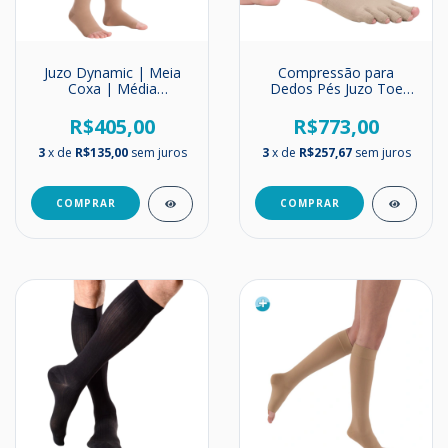
Juzo Dynamic | Meia
Compressão para
Coxa | Média
Dedos Pés Juzo Toe
Compressão | 20-
Cap | Média
30mmHg
Compressão | 20-30
R$405,00
R$773,00
mmHg
3
x de
R$135,00
sem juros
3
x de
R$257,67
sem juros
COMPRAR
COMPRAR