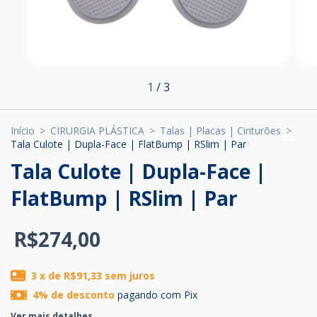
1
/
3
Início
>
CIRURGIA PLÁSTICA
>
Talas | Placas | Cinturões
>
Tala Culote | Dupla-Face | FlatBump | RSlim | Par
Tala Culote | Dupla-Face |
FlatBump | RSlim | Par
R$274,00
3
x de
R$91,33
sem juros
4% de desconto
pagando com Pix
Ver mais detalhes