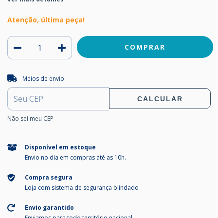
Atenção, última peça!
Entregas para o CEP:
ALTERAR CEP
Meios de envio
CALCULAR
Não sei meu CEP
Disponível em estoque
Envio no dia em compras até as 10h.
Compra segura
Loja com sistema de segurança blindado
Envio garantido
Enviamos para todo território nacional