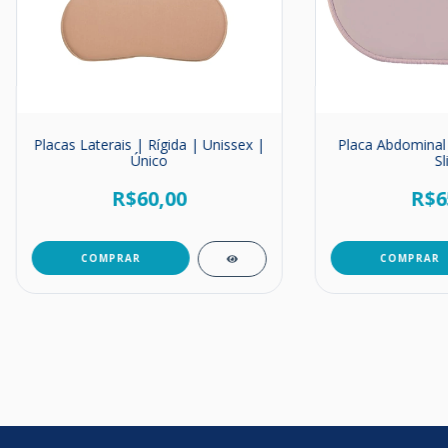
Placas Laterais | Rígida | Unissex |
Placa Abdominal 
Único
Sl
R$60,00
R$6
COMPRAR
COMPRAR