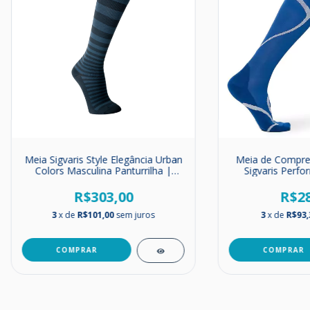
Meia Sigvaris Style Elegância Urban
Meia de Compres
Colors Masculina Panturrilha |
Sigvaris Perfo
Média Compressão | 20-30mmHg
mm
R$303,00
R$28
3
x de
R$101,00
sem juros
3
x de
R$93,
COMPRAR
COMPRAR