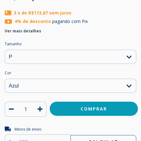
3
x de
R$113,67
sem juros
4% de desconto
pagando com Pix
Ver mais detalhes
Tamanho
Cor
Entregas para o CEP:
ALTERAR CEP
Meios de envio