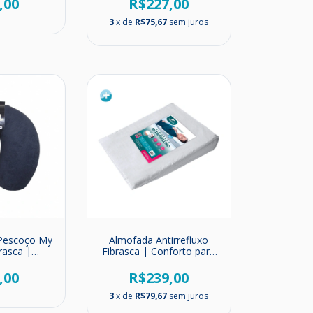
,00
R$227,00
3
x de
R$75,67
sem juros
 Pescoço My
Almofada Antirrefluxo
rasca |
Fibrasca | Conforto para
 de Viagem
Dormir Melhor
,00
R$239,00
3
x de
R$79,67
sem juros