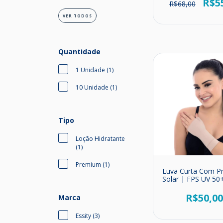
R$5
R$68,00
VER TODOS
Quantidade
1 Unidade (1)
10 Unidade (1)
Tipo
Loção Hidratante
(1)
Premium (1)
Luva Curta Com P
Solar | FPS UV 50
Dedos
R$50,0
Marca
Essity (3)