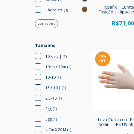
Hypafix | Curati
Chocolate (3)
Fixação | Hipoale
R$71,0
VER TODOS
Tamanho
19
%
10 X 7,5 | (1)
OFF
10cm X 10m (1)
10x10 (1)
15 X 10 | (1)
2.5x10 (1)
2gg (1)
Luva Curta com P
3gg (1)
Solar | FPS UV 5
Form
4 Cm X 20 M (1)