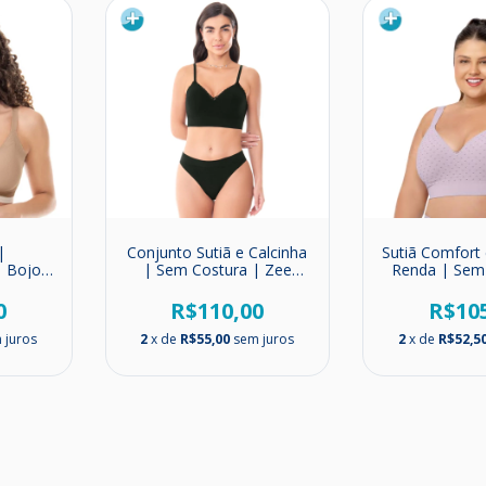
|
Conjunto Sutiã e Calcinha
Sutiã Comfort
| Bojo
| Sem Costura | Zee
Renda | Sem
Rucci
Rucci
Zee R
0
R$110,00
R$10
 juros
2
x de
R$55,00
sem juros
2
x de
R$52,5