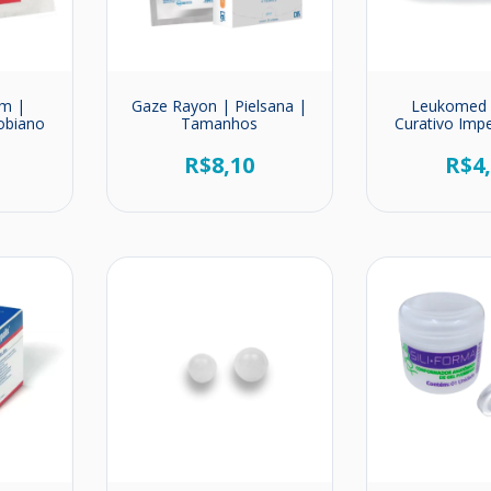
cm |
Gaze Rayon | Pielsana |
Leukomed 
robiano
Tamanhos
Curativo Imp
Estér
0
R$8,10
R$4