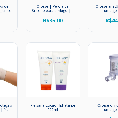
vo de
Órtese | Pérola de
Órtese anat
rgênico
Silicone para umbigo | 2
umbigo 
unds
0
R$35,00
R$44
roteção
Pielsana Loção Hidratante
Órtese cilín
0 | New
200ml
umbigo 