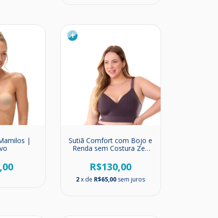
 Mamilos |
Sutiã Comfort com Bojo e
ivo
Renda sem Costura Zee
Rucci
,00
R$130,00
2
x de
R$65,00
sem juros