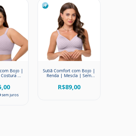
 com Bojo |
Sutiã Comfort com Bojo |
 Costura |
Renda | Mescla | Sem
ucci
Costura | Zee Rucci..
5,00
R$89,00
0
sem juros