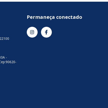
Permaneça conectado
-22100
03A -
Cep:90620-