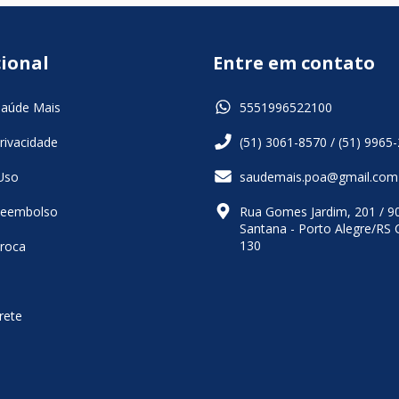
cional
Entre em contato
Saúde Mais
5551996522100
Privacidade
(51) 3061-8570 / (51) 9965
Uso
saudemais.poa@gmail.com
 Reembolso
Rua Gomes Jardim, 201 / 9
Santana - Porto Alegre/RS 
130
Troca
rete