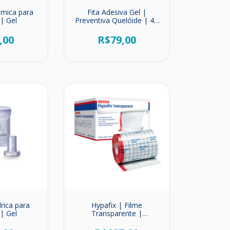
ômica para
Fita Adesiva Gel |
| Gel
Preventiva Quelóide | 45
cm x 3 cm
,00
R$79,00
drica para
Hypafix | Filme
| Gel
Transparente |
Impermeável