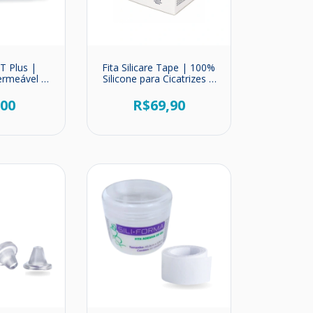
T Plus |
Fita Silicare Tape | 100%
ermeável |
Silicone para Cicatrizes e
il
Queloides
,00
R$69,90