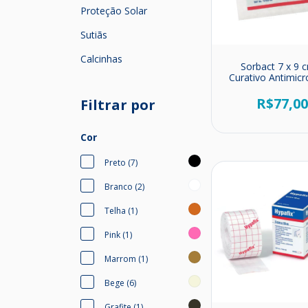
Proteção Solar
Sutiãs
Calcinhas
Sorbact 7 x 9 
Curativo Antimic
R$77,0
Filtrar por
Cor
Preto (7)
Branco (2)
Telha (1)
Pink (1)
Marrom (1)
Bege (6)
Grafite (1)