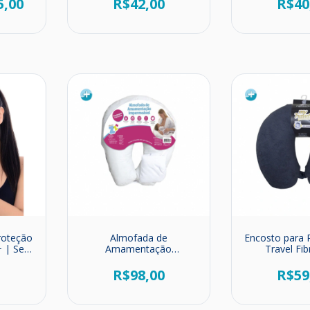
5,00
R$42,00
R$40
roteção
Almofada de
Encosto para
+ | Sem
Amamentação
Travel Fib
Impermeável
Travesseiro
0
R$98,00
R$59