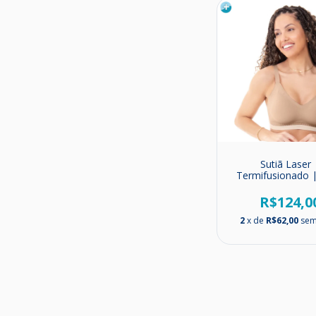
Sutiã Laser 
Termifusionado 
sem Aro | Zee 
R$124,0
2
x de
R$62,00
sem