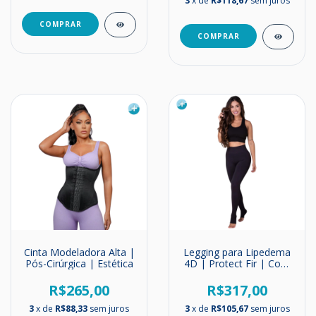
3
x de
R$118,67
sem juros
Cinta Modeladora Alta |
Legging para Lipedema
Pós-Cirúrgica | Estética
4D | Protect Fir | Com
Calcanhar | Rigel
R$265,00
R$317,00
3
x de
R$88,33
sem juros
3
x de
R$105,67
sem juros