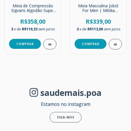
Meia de Compressão
Meia Masculina Jobst
Sigvaris Algodão Super
For Men | Média
Tech | 20-30 mmHg |
Compressão | 20-
Até o Joelho
30mmHg | Até o joelho
R$358,00
R$339,00
3
x de
R$119,33
sem juros
3
x de
R$113,00
sem juros
COMPRAR
COMPRAR
saudemais.poa
Estamos no instagram
SIGA-NOS