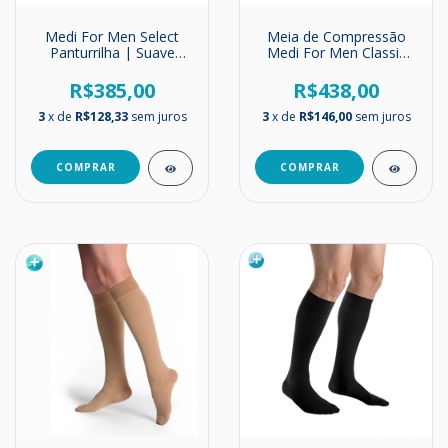
Medi For Men Select
Meia de Compressão
Panturrilha | Suave
Medi For Men Classic
Compressão | 15-20
Panturrilha | 20-30
mmHg
mmHg | Até o joelho
R$385,00
R$438,00
3
x de
R$128,33
sem juros
3
x de
R$146,00
sem juros
COMPRAR
COMPRAR