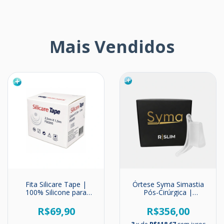
Mais Vendidos
Fita Silicare Tape |
Órtese Syma Simastia
100% Silicone para
Pós-Cirúrgica |
Cicatrizes e Queloides
Prevenção e Correção
da Simastia | R Slim
R$69,90
R$356,00